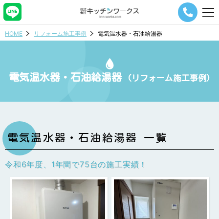
メ
ニ
ュ
HOME
リフォーム施工事例
電気温水器・石油給湯器
ー
ナ
ビ
ゲ
電気温水器・石油給湯器
ー
(リフォーム施工事例)
シ
ョ
ン
ボ
タ
ン
電気温水器・石油給湯器 一覧
令和6年度、1年間で75台の施工実績！