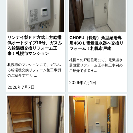
リンナイ製ＦＦ方式上方給排
CHOFU（長府）角型給湯専
気オートタイプ16号、ガスふ
用460Ｌ電気温水器へ交換リ
ろ給湯機交換リフォーム工
フォーム！札幌市戸建
事！札幌市マンション
札幌市の戸建住宅にて、電気温水
札幌市のマンションにて、ガスふ
器設置リフォーム工事施工事例の
ろ給湯機交換リフォーム施工事例
ご紹介です CH ...
のご紹介です リ ...
2026年7月1日
2026年7月7日