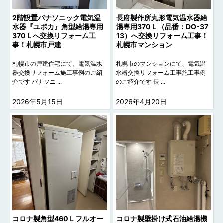
2階設置パナソニック電気温
長府製作所丸形電気温水器給
水器『ユポカ』角型給湯専用
湯専用370Ｌ（品番：DO-37
370Ｌへ交換リフォーム工
13）へ交換リフォーム工事！
事！札幌市戸建
札幌市マンション
札幌市の戸建住宅にて、電気温水
札幌市のマンションにて、電気温
器交換リフォーム施工事例のご紹
水器交換リフォーム工事施工事例
介です パナソニ ...
のご紹介です 長 ...
2026年5月15日
2026年4月20日
コロナ製角型460Ｌフルオー
コロナ製壁掛け式石油給湯機