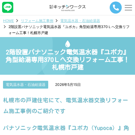
メ
ニ
ュ
HOME
リフォーム施工事例
電気温水器・石油給湯器
ー
2階設置パナソニック電気温水器『ユポカ』角型給湯専用370Ｌへ交換リフ
ナ
ォーム工事！札幌市戸建
ビ
ゲ
ー
2階設置パナソニック電気温水器『ユポカ』
シ
ョ
角型給湯専用370Ｌへ交換リフォーム工事！
ン
札幌市戸建
ボ
タ
ン
電気温水器・石油給湯器
2026年5月15日
札幌市の戸建住宅にて、電気温水器交換リフォー
ム施工事例のご紹介です
パナソニック電気温水器『ユポカ（Yupoca）』角