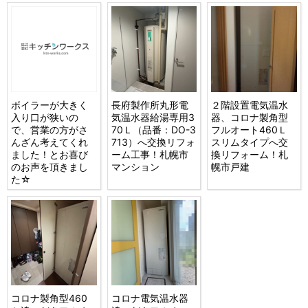
ボイラーが大きく
長府製作所丸形電
２階設置電気温水
入り口が狭いの
気温水器給湯専用3
器、コロナ製角型
で、営業の方がさ
70Ｌ（品番：DO-3
フルオート460Ｌ
んざん考えてくれ
713）へ交換リフォ
スリムタイプへ交
ました！とお喜び
ーム工事！札幌市
換リフォーム！札
のお声を頂きまし
マンション
幌市戸建
た☆
コロナ製角型460
コロナ電気温水器