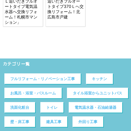
Ｌ追いだきフルオ
追いだきフルオー
ートタイプ電気温
トタイプ370Ｌへ交
水器へ交換リフォ
換リフォーム！北
ーム！札幌市マン
広島市戸建
ション」
カテゴリ一覧
フルリフォーム・リノベーション工事
キッチン
お風呂・浴室・バスルーム
タイル浴室からユニットバス
洗面化粧台
トイレ
電気温水器・石油給湯器
壁・床工事
建具工事
外回り工事