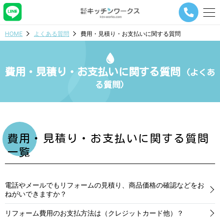
メ
ニ
ュ
HOME
よくある質問
費用・見積り・お支払いに関する質問
ー
ナ
ビ
ゲ
費用・見積り・お支払いに関する質問
(よくあ
ー
る質問)
シ
ョ
ン
ボ
タ
ン
費用・見積り・お支払いに関する質問
一覧
電話やメールでもリフォームの見積り、商品価格の確認などをお
ねがいできますか？
リフォーム費用のお支払方法は（クレジットカード他）？