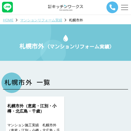
メ
ニ
ュ
HOME
マンションリフォーム実績
札幌市外
ー
ナ
ビ
ゲ
札幌市外
ー
(マンションリフォーム実績)
シ
ョ
ン
ボ
タ
ン
札幌市外 一覧
札幌市外（恵庭・江別・小
樽・北広島・千歳）
マンション施工実績 札幌市外
（恵庭・江別・小樽・北広島・千