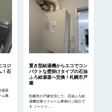
エコジ
置き型給湯機からエコでコン
ム！石
パクトな壁掛けタイプの石油
ふろ給湯器へ交換！札幌市戸
建
給湯器
ーム施
札幌市の戸建住宅にて、石油ふろ給
湯機交換リフォーム事例のご紹介で
す ノーリツ ...