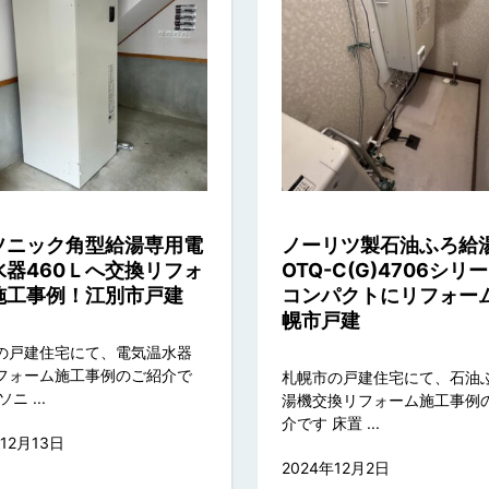
ソニック角型給湯専用電
ノーリツ製石油ふろ給
水器460Ｌへ交換リフォ
OTQ-C(G)4706シリ
施工事例！江別市戸建
コンパクトにリフォー
幌市戸建
の戸建住宅にて、電気温水器
フォーム施工事例のご紹介で
札幌市の戸建住宅にて、石油
ニ ...
湯機交換リフォーム施工事例
介です 床置 ...
年12月13日
2024年12月2日