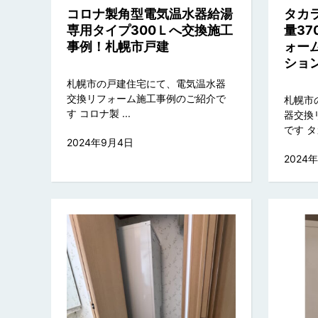
コロナ製角型電気温水器給湯
タカ
専用タイプ300Ｌへ交換施工
量3
事例！札幌市戸建
ォー
ショ
札幌市の戸建住宅にて、電気温水器
交換リフォーム施工事例のご紹介で
札幌市
す コロナ製 ...
器交換
です タカ
2024年9月4日
2024