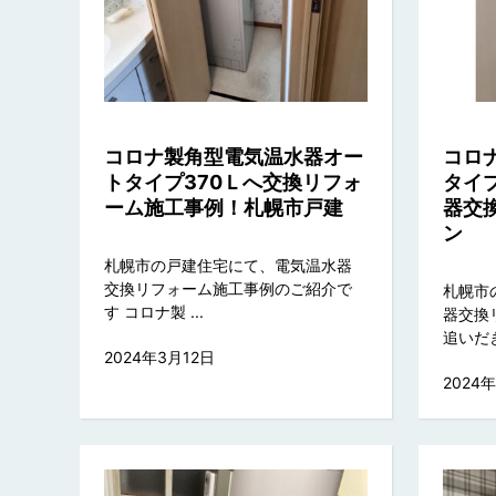
コロナ製角型電気温水器オー
コロ
トタイプ370Ｌへ交換リフォ
タイ
ーム施工事例！札幌市戸建
器交
ン
札幌市の戸建住宅にて、電気温水器
交換リフォーム施工事例のご紹介で
札幌市
す コロナ製 ...
器交換
追いだきフ
2024年3月12日
2024