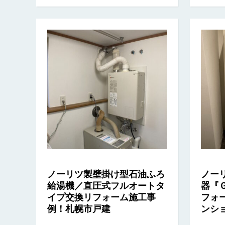
ノーリツ製壁掛け型石油ふろ
ノー
給湯機／直圧式フルオートタ
器『
イプ交換リフォーム施工事
フォ
例！札幌市戸建
ンシ