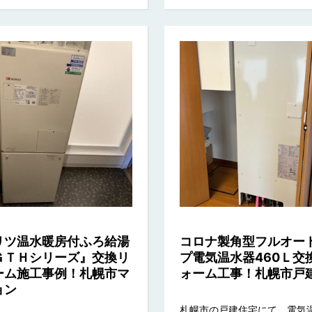
リツ温水暖房付ふろ給湯
コロナ製角型フルオー
ＧＴＨシリーズ』交換リ
プ電気温水器460Ｌ交
ーム施工事例！札幌市マ
ォーム工事！札幌市戸
ョン
札幌市の戸建住宅にて、電気