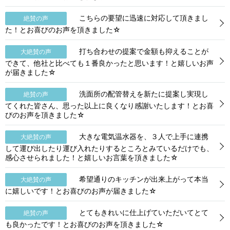
こちらの要望に迅速に対応して頂きまし
絶賛の声
た！とお喜びのお声を頂きました☆
打ち合わせの提案で金額も抑えることが
大絶賛の声
できて、他社と比べても１番良かったと思います！と嬉しいお声
が届きました☆
洗面所の配管替えを新たに提案し実現し
絶賛の声
てくれた皆さん、思った以上に良くなり感謝いたします！とお喜
びのお声を頂きました☆
大きな電気温水器を、３人で上手に連携
大絶賛の声
して運び出したり運び入れたりするところとみているだけでも、
感心させられました！と嬉しいお言葉を頂きました☆
希望通りのキッチンが出来上がって本当
大絶賛の声
に嬉しいです！とお喜びのお声が届きました☆
とてもきれいに仕上げていただいてとて
絶賛の声
も良かったです！とお喜びのお声を頂きました☆