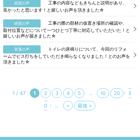
工事の内容などもきちんと説明があり、
絶賛の声
良かったと思います！と嬉しいお声を頂きました☆
工事の際の部材の仮置き場所の確認や、
絶賛の声
取付位置などについて一つひとつ丁寧に対応していただいた！と
嬉しいお声が届きました☆
トイレの床鳴りについて、今回のリフォ
普通の声
ームでビス打ちをしていただき鳴らなくなりました！とのお声を
頂きました☆
1 / 47
1
2
3
4
5
...
10
20
3
0
...
»
最後 »