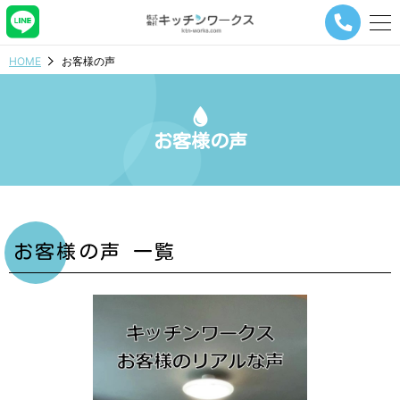
メ
ニ
ュ
HOME
お客様の声
ー
ナ
ビ
ゲ
お客様の声
ー
シ
ョ
ン
ボ
タ
ン
お客様の声 一覧