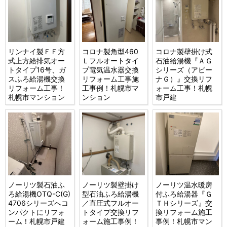
リンナイ製ＦＦ方
コロナ製角型460
コロナ製壁掛け式
式上方給排気オー
Ｌフルオートタイ
石油給湯機『ＡＧ
トタイプ16号、ガ
プ電気温水器交換
シリーズ（アビー
スふろ給湯機交換
リフォーム工事施
ナＧ）』交換リフ
リフォーム工事！
工事例！札幌市マ
ォーム工事！札幌
札幌市マンション
ンション
市戸建
ノーリツ製石油ふ
ノーリツ製壁掛け
ノーリツ温水暖房
ろ給湯機OTQ-C(G)
型石油ふろ給湯機
付ふろ給湯器『Ｇ
4706シリーズへコ
／直圧式フルオー
ＴＨシリーズ』交
ンパクトにリフォ
トタイプ交換リフ
換リフォーム施工
ーム！札幌市戸建
ォーム施工事例！
事例！札幌市マン