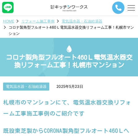
メ
ニ
ュ
HOME
リフォーム施工事例
電気温水器・石油給湯器
ー
コロナ製角型フルオート460Ｌ電気温水器交換リフォーム工事！札幌市マン
ナ
ション
ビ
ゲ
ー
シ
コロナ製角型フルオート460Ｌ電気温水器交
ョ
換リフォーム工事！札幌市マンション
ン
ボ
タ
ン
電気温水器・石油給湯器
2025年5月23日
札幌市のマンションにて、電気温水器交換リフォ
ーム工事施工事例のご紹介です
既設東芝製からCORONA製角型フルオート460Ｌへ