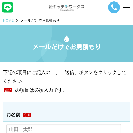
メ
ニ
ュ
HOME
メールだけでお見積もり
ー
ナ
ビ
ゲ
メールだけでお見積もり
ー
シ
ョ
ン
ボ
下記の項目にご記入の上、「送信」ボタンをクリックして
タ
ン
ください。
の項目は必須入力です。
必須
お名前
必須