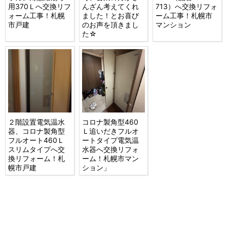
用370Ｌへ交換リフ
んざん考えてくれ
713）へ交換リフォ
ォーム工事！札幌
ました！とお喜び
ーム工事！札幌市
市戸建
のお声を頂きまし
マンション
た☆
２階設置電気温水
コロナ製角型460
器、コロナ製角型
Ｌ追いだきフルオ
フルオート460Ｌ
ートタイプ電気温
スリムタイプへ交
水器へ交換リフォ
換リフォーム！札
ーム！札幌市マン
幌市戸建
ション」