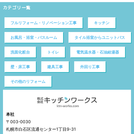
カテゴリ一覧
フルリフォーム・リノベーション工事
キッチン
お風呂・浴室・バスルーム
タイル浴室からユニットバス
洗面化粧台
トイレ
電気温水器・石油給湯器
壁・床工事
建具工事
外回り工事
その他のリフォーム
本社
〒003-0030
札幌市白石区流通センター1丁目9-31