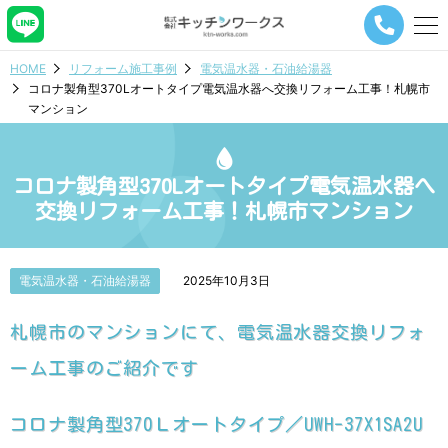
メ
ニ
ュ
HOME
リフォーム施工事例
電気温水器・石油給湯器
ー
コロナ製角型370Lオートタイプ電気温水器へ交換リフォーム工事！札幌市
ナ
マンション
ビ
ゲ
ー
シ
コロナ製角型370Lオートタイプ電気温水器へ
ョ
交換リフォーム工事！札幌市マンション
ン
ボ
タ
ン
電気温水器・石油給湯器
2025年10月3日
札幌市のマンションにて、電気温水器交換リフォ
ーム工事のご紹介です
コロナ製角型370Ｌオートタイプ／UWH-37X1SA2U