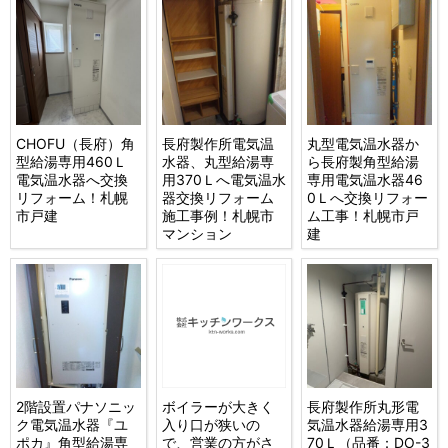
CHOFU（長府）角
長府製作所電気温
丸型電気温水器か
型給湯専用460Ｌ
水器、丸型給湯専
ら長府製角型給湯
電気温水器へ交換
用370Ｌへ電気温水
専用電気温水器46
リフォーム！札幌
器交換リフォーム
0Ｌへ交換リフォー
市戸建
施工事例！札幌市
ム工事！札幌市戸
マンション
建
2階設置パナソニッ
ボイラーが大きく
長府製作所丸形電
ク電気温水器『ユ
入り口が狭いの
気温水器給湯専用3
ポカ』角型給湯専
で、営業の方がさ
70Ｌ（品番：DO-3