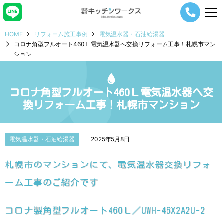
メ
ニ
ュ
HOME
リフォーム施工事例
電気温水器・石油給湯器
ー
コロナ角型フルオート460Ｌ電気温水器へ交換リフォーム工事！札幌市マン
ナ
ション
ビ
ゲ
ー
シ
コロナ角型フルオート460Ｌ電気温水器へ交
ョ
換リフォーム工事！札幌市マンション
ン
ボ
タ
ン
電気温水器・石油給湯器
2025年5月8日
札幌市のマンションにて、電気温水器交換リフォ
ーム工事のご紹介です
コロナ製角型フルオート460Ｌ／UWH-46X2A2U-2