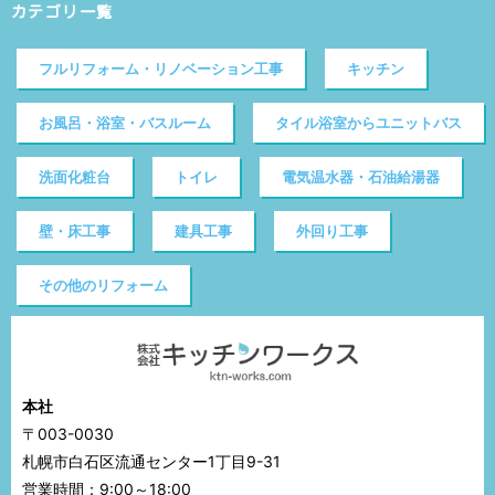
カテゴリ一覧
フルリフォーム・リノベーション工事
キッチン
お風呂・浴室・バスルーム
タイル浴室からユニットバス
洗面化粧台
トイレ
電気温水器・石油給湯器
壁・床工事
建具工事
外回り工事
その他のリフォーム
本社
〒003-0030
札幌市白石区流通センター1丁目9-31
営業時間：9:00～18:00