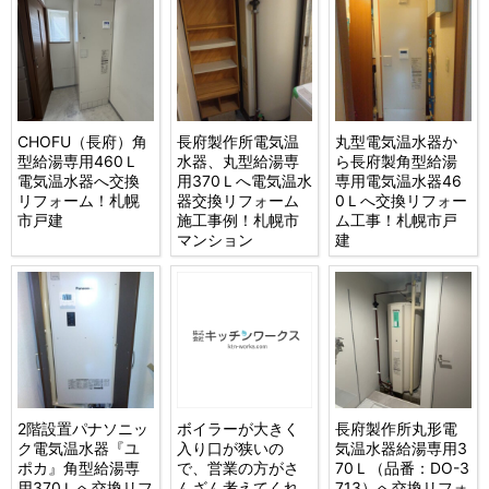
CHOFU（長府）角
長府製作所電気温
丸型電気温水器か
型給湯専用460Ｌ
水器、丸型給湯専
ら長府製角型給湯
電気温水器へ交換
用370Ｌへ電気温水
専用電気温水器46
リフォーム！札幌
器交換リフォーム
0Ｌへ交換リフォー
市戸建
施工事例！札幌市
ム工事！札幌市戸
マンション
建
2階設置パナソニッ
ボイラーが大きく
長府製作所丸形電
ク電気温水器『ユ
入り口が狭いの
気温水器給湯専用3
ポカ』角型給湯専
で、営業の方がさ
70Ｌ（品番：DO-3
用370Ｌへ交換リフ
んざん考えてくれ
713）へ交換リフォ