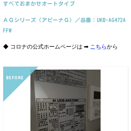
すべておまかせオートタイプ
ＡＧシリーズ（アビーナＧ）／品番：UKB-AG472A
FFW
◆ コロナの公式ホームページは ➡
こちら
から
BEFORE