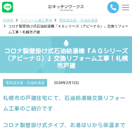
メ
ニ
ュ
HOME
リフォーム施工事例
電気温水器・石油給湯器
ー
コロナ製壁掛け式石油給湯機『ＡＧシリーズ（アビーナＧ）』交換リフォー
ナ
ム工事！札幌市戸建
ビ
ゲ
ー
コロナ製壁掛け式石油給湯機『ＡＧシリーズ
シ
ョ
（アビーナＧ）』交換リフォーム工事！札幌
ン
市戸建
ボ
タ
ン
電気温水器・石油給湯器
2026年2月12日
札幌市の戸建住宅にて、石油給湯機交換リフォー
ム工事のご紹介です
コロナ製壁掛け式タイプ、お湯はりから保温まで