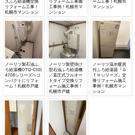
スふろ給湯機交換
リフォーム工事施
ーム工事！札幌市
リフォーム工事！
工事例！札幌市マ
マンション
札幌市マンション
ンション
ノーリツ製石油ふ
ノーリツ製壁掛け
ノーリツ温水暖房
ろ給湯機OTQ-C(G)
型石油ふろ給湯機
付ふろ給湯器『Ｇ
4706シリーズへコ
／直圧式フルオー
ＴＨシリーズ』交
ンパクトにリフォ
トタイプ交換リフ
換リフォーム施工
ーム！札幌市戸建
ォーム施工事例！
事例！札幌市マン
札幌市戸建
ション