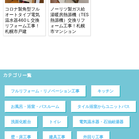
コロナ製角型フル
ノーリツ製ガス給
オートタイプ電気
湯暖房熱源機（TES
温水器460Ｌ交換
熱源機）交換リフ
リフォーム工事！
ォーム工事！札幌
札幌市戸建
市マンション
カテゴリ一覧
フルリフォーム・リノベーション工事
キッチン
お風呂・浴室・バスルーム
タイル浴室からユニットバス
洗面化粧台
トイレ
電気温水器・石油給湯器
壁・床工事
建具工事
外回り工事