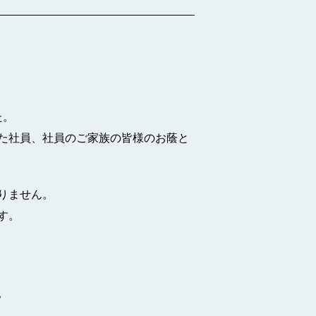
た。
た社員、社員のご家族の皆様のお蔭と
りません。
す。
。