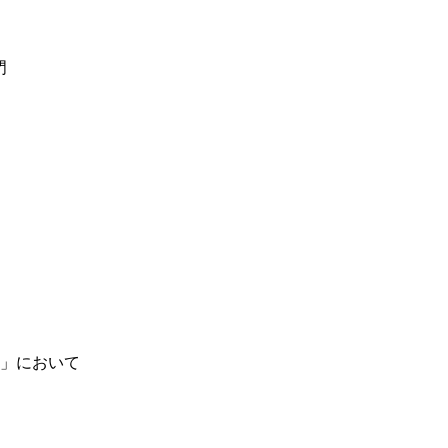
門
」において