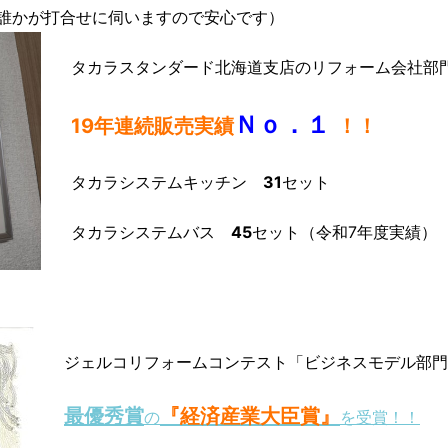
誰かが打合せに伺いますので安心です）
タカラスタンダード北海道支店のリフォーム会社部
Ｎｏ．１
19年連続販売実績
！！
タカラシステムキッチン
31
セット
タカラシステムバス
45
セット（令和7年度実績）
ジェルコリフォームコンテスト「ビジネスモデル部門
最優秀賞
『経済産業大臣賞』
の
を受賞！！