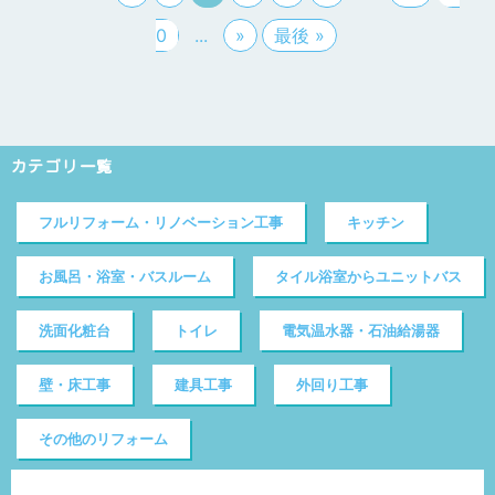
0
...
»
最後 »
カテゴリ一覧
フルリフォーム・リノベーション工事
キッチン
お風呂・浴室・バスルーム
タイル浴室からユニットバス
洗面化粧台
トイレ
電気温水器・石油給湯器
壁・床工事
建具工事
外回り工事
その他のリフォーム