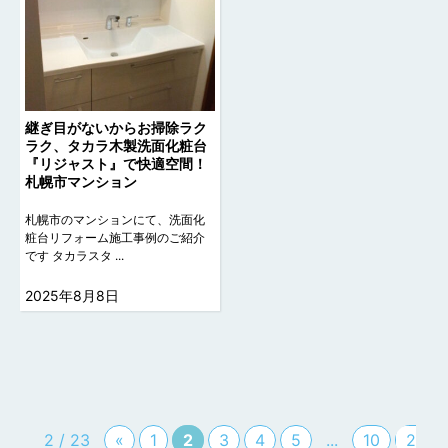
継ぎ目がないからお掃除ラク
ラク、タカラ木製洗面化粧台
『リジャスト』で快適空間！
札幌市マンション
札幌市のマンションにて、洗面化
粧台リフォーム施工事例のご紹介
です タカラスタ ...
2025年8月8日
2 / 23
«
1
2
3
4
5
...
10
2