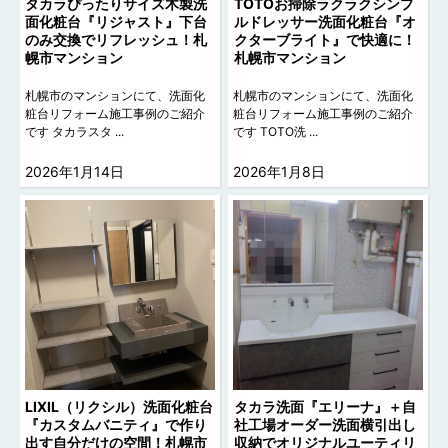
タカラぴったりサイズ木製洗
TOTOお掃除ラクラクシンプ
面化粧台『リジャスト』下台
ルドレッサー洗面化粧台『オ
のみ交換でリフレッシュ！札
クターブライト』で快適に！
幌市マンション
札幌市マンション
札幌市のマンションにて、洗面化
札幌市のマンションにて、洗面化
粧台リフォーム施工事例のご紹介
粧台リフォーム施工事例のご紹介
です タカラスタ ...
です TOTO洗 ...
2026年1月14日
2026年1月8日
LIXIL（リクシル）洗面化粧台
タカラ洗面『エリーナ』＋自
『カスタムバニティ』で作り
社工場オーダー洗面横引出し
出す自分だけの空間！札幌市
収納でオリジナルユーティリ