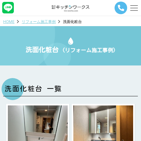
メ
ニ
ュ
HOME
リフォーム施工事例
洗面化粧台
ー
ナ
ビ
ゲ
洗面化粧台
ー
(リフォーム施工事例)
シ
ョ
ン
ボ
タ
ン
洗面化粧台 一覧