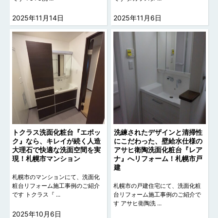
2025年11月14日
2025年11月6日
トクラス洗面化粧台『エポッ
洗練されたデザインと清掃性
ク』なら、キレイが続く人造
にこだわった、壁給水仕様の
大理石で快適な洗面空間を実
アサヒ衛陶洗面化粧台『レア
現！札幌市マンション
ナ』へリフォーム！札幌市戸
建
札幌市のマンションにて、洗面化
粧台リフォーム施工事例のご紹介
札幌市の戸建住宅にて、洗面化粧
です トクラス『 ...
台リフォーム施工事例のご紹介で
す アサヒ衛陶洗 ...
2025年10月6日