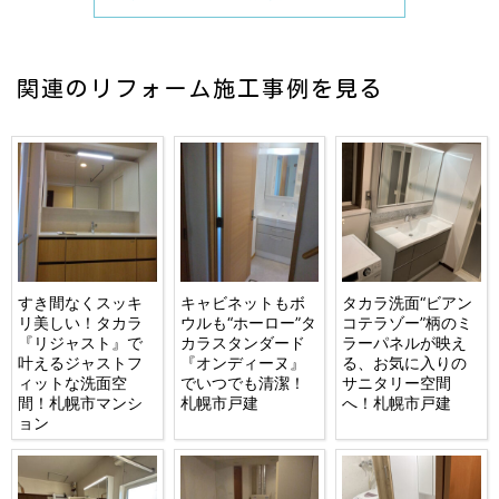
関連のリフォーム施工事例を見る
すき間なくスッキ
キャビネットもボ
タカラ洗面“ビアン
リ美しい！タカラ
ウルも“ホーロー”タ
コテラゾー”柄のミ
『リジャスト』で
カラスタンダード
ラーパネルが映え
叶えるジャストフ
『オンディーヌ』
る、お気に入りの
ィットな洗面空
でいつでも清潔！
サニタリー空間
間！札幌市マンシ
札幌市戸建
へ！札幌市戸建
ョン