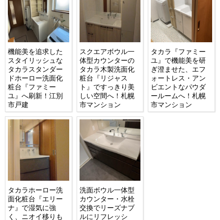
機能美を追求した
スクエアボウル一
タカラ『ファミー
スタイリッシュな
体型カウンターの
ユ』で機能美を研
タカラスタンダー
タカラ木製洗面化
ぎ澄ませた、エフ
ドホーロー洗面化
粧台『リジャス
ォートレス・アン
粧台『ファミー
ト』ですっきり美
ビエントなパウダ
ユ』へ刷新！江別
しい空間へ！札幌
ールームへ！札幌
市戸建
市マンション
市マンション
タカラホーロー洗
洗面ボウル一体型
面化粧台『エリー
カウンター・水栓
ナ』で湿気に強
交換でリーズナブ
く、ニオイ移りも
ルにリフレッシ