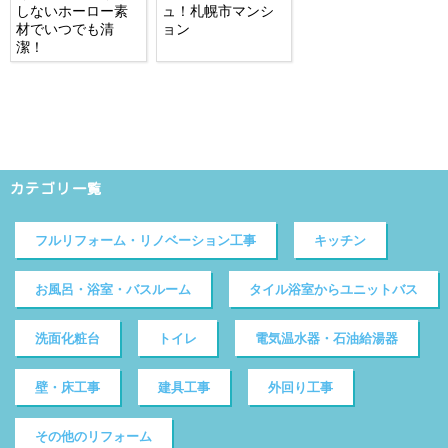
しないホーロー素
ュ！札幌市マンシ
材でいつでも清
ョン
潔！
カテゴリ一覧
フルリフォーム・リノベーション工事
キッチン
お風呂・浴室・バスルーム
タイル浴室からユニットバス
洗面化粧台
トイレ
電気温水器・石油給湯器
壁・床工事
建具工事
外回り工事
その他のリフォーム