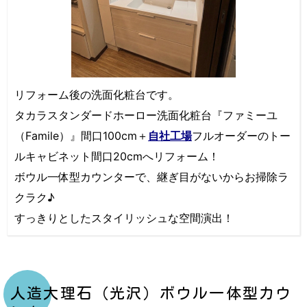
リフォーム後の洗面化粧台です。
タカラスタンダードホーロー洗面化粧台『ファミーユ
（Famile）』間口100cm＋
自社工場
フルオーダーのトー
ルキャビネット間口20cmへリフォーム！
ボウル一体型カウンターで、継ぎ目がないからお掃除ラ
クラク♪
すっきりとしたスタイリッシュな空間演出！
人造大理石（光沢）ボウル一体型カウ