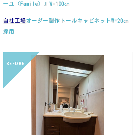
ーユ（Famile）』W=100㎝
自社工場
オーダー製作トールキャビネットW=20㎝
採用
BEFORE