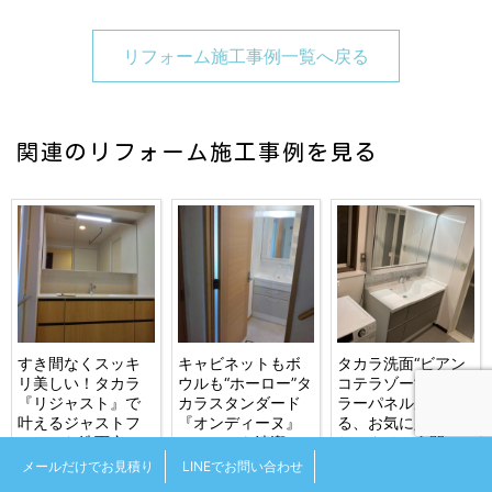
リフォーム施工事例一覧へ戻る
関連のリフォーム施工事例を見る
すき間なくスッキ
キャビネットもボ
タカラ洗面“ビアン
リ美しい！タカラ
ウルも“ホーロー”タ
コテラゾー”柄のミ
『リジャスト』で
カラスタンダード
ラーパネルが映え
叶えるジャストフ
『オンディーヌ』
る、お気に入りの
ィットな洗面空
でいつでも清潔！
サニタリー空間
間！札幌市マンシ
札幌市戸建
へ！札幌市戸建
メールだけでお見積り
LINEでお問い合わせ
ョン