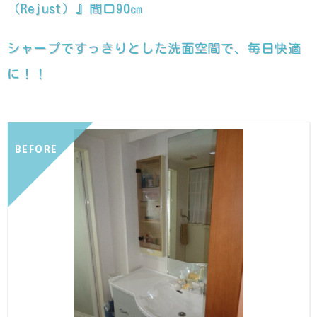
（Rejust）』間口90㎝
シャープですっきりとした洗面空間で、毎日快適
に！！
BEFORE