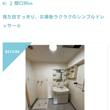
e）』間口90㎝
見た目すっきり、お掃除ラクラクのシンプルドレ
ッサー☆
BEFORE