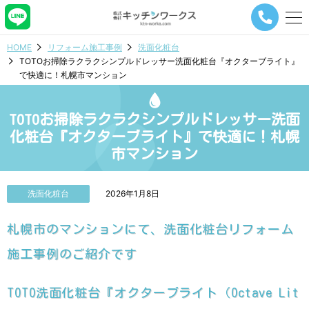
メ
ニ
ュ
HOME
リフォーム施工事例
洗面化粧台
ー
TOTOお掃除ラクラクシンプルドレッサー洗面化粧台『オクターブライト』
ナ
で快適に！札幌市マンション
ビ
ゲ
ー
TOTOお掃除ラクラクシンプルドレッサー洗面
シ
ョ
化粧台『オクターブライト』で快適に！札幌
ン
市マンション
ボ
タ
ン
洗面化粧台
2026年1月8日
札幌市のマンションにて、洗面化粧台リフォーム
施工事例のご紹介です
TOTO洗面化粧台『オクターブライト（Octave Lit