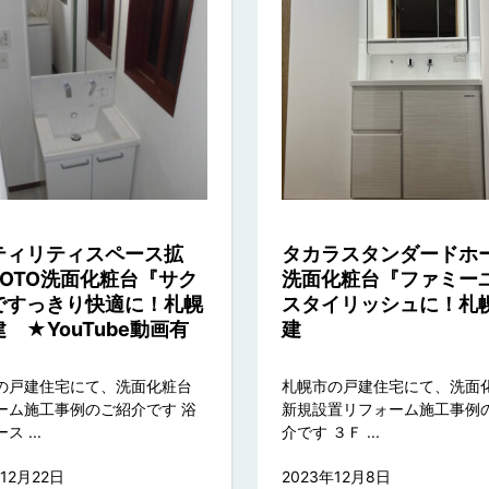
ティリティスペース拡
タカラスタンダードホ
TOTO洗面化粧台『サク
洗面化粧台『ファミー
ですっきり快適に！札幌
スタイリッシュに！札
 ★YouTube動画有
建
の戸建住宅にて、洗面化粧台
札幌市の戸建住宅にて、洗面
ーム施工事例のご紹介です 浴
新規設置リフォーム施工事例
 ...
介です ３Ｆ ...
年12月22日
2023年12月8日