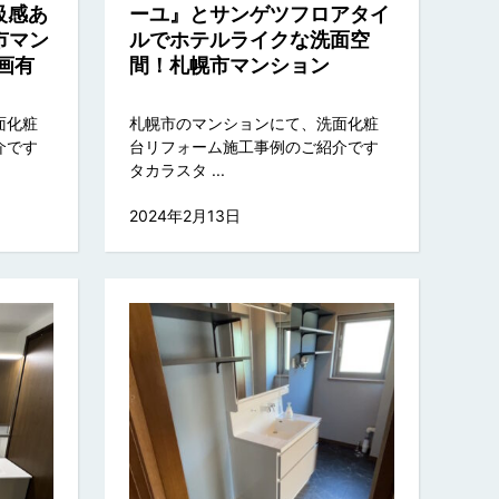
級感あ
ーユ』とサンゲツフロアタイ
市マン
ルでホテルライクな洗面空
動画有
間！札幌市マンション
面化粧
札幌市のマンションにて、洗面化粧
介です
台リフォーム施工事例のご紹介です
タカラスタ ...
2024年2月13日