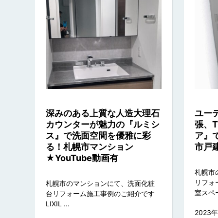
深みのある上質な人造大理石
ユー
カウンターが魅力の『ルミシ
張、
ス』で洗面空間を優雅に彩
ア』
る！札幌市マンション
市戸建
★YouTube動画有
札幌市
リフォ
札幌市のマンションにて、洗面化粧
室スペース
台リフォーム施工事例のご紹介です
LIXIL ...
2023