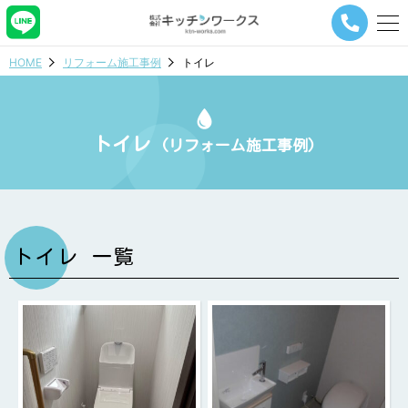
メ
ニ
ュ
HOME
リフォーム施工事例
トイレ
ー
ナ
ビ
ゲ
トイレ
ー
(リフォーム施工事例)
シ
ョ
ン
ボ
タ
ン
トイレ 一覧