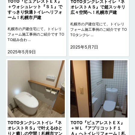
TOTO『ピュアレストＥＸ』
TOTOタンクレストイレ『ネ
＋ウォシュレット『Ｓ１』で
オレストＡＳ』で超スッキリ
すっきり快適トイレへリフォ
広々空間へ！札幌市戸建
ーム！札幌市戸建
札幌市の戸建住宅にて、トイレリ
札幌市の戸建住宅にて、トイレリ
フォーム施工事例のご紹介です TO
フォーム施工事例のご紹介です TO
TOタンクレ ...
TO組み合わ ...
2025年5月7日
2025年5月9日
TOTOタンクレストイレ『ネ
TOTO『ピュアレストＥＸ』
オレストＲＳ』で叶えるゆと
＋ＷＬ『アプリコットＦ１
りと癒しの空間！札幌市マン
Ａ』へトイレリフォーム！札