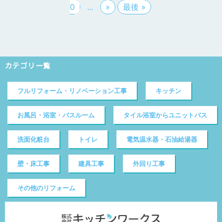
0
...
»
最後 »
カテゴリ一覧
フルリフォーム・リノベーション工事
キッチン
お風呂・浴室・バスルーム
タイル浴室からユニットバス
洗面化粧台
トイレ
電気温水器・石油給湯器
壁・床工事
建具工事
外回り工事
その他のリフォーム