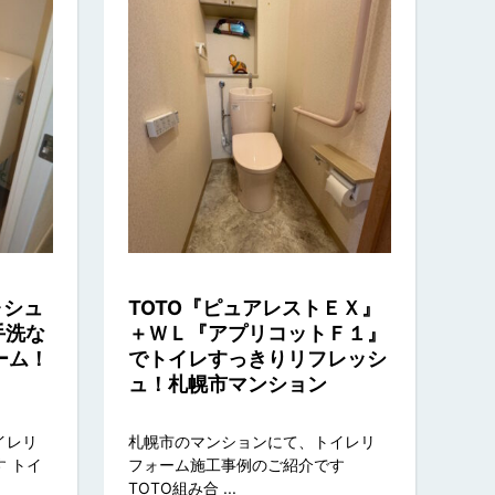
ォシュ
TOTO『ピュアレストＥＸ』
手洗な
＋ＷＬ『アプリコットＦ１』
ーム！
でトイレすっきりリフレッシ
ュ！札幌市マンション
イレリ
札幌市のマンションにて、トイレリ
 トイ
フォーム施工事例のご紹介です
TOTO組み合 ...