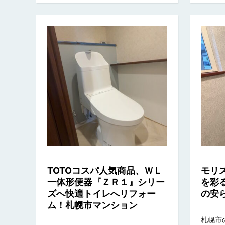
TOTOコスパ人気商品、ＷＬ
モリ
一体形便器『ＺＲ１』シリー
を彩
ズへ快適トイレへリフォー
の安
ム！札幌市マンション
札幌市