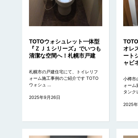
TOTOウォシュレット一体型
TO
『ＺＪ１シリーズ』でいつも
オレ
清潔な空間へ！札幌市戸建
ート
ャビ
札幌市の戸建住宅にて、トイレリフ
ォーム施工事例のご紹介です TOTO
小樽市
ウォシュ ...
ォーム
タンクレ 
2025年9月26日
2025