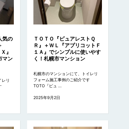
人気の
ＴＯＴＯ『ピュアレストＱ
＋
Ｒ』＋ＷＬ『アプリコットＦ
ＥＸ』
１Ａ』でシンプルに使いやす
市マン
く！札幌市マンション
札幌市のマンションにて、トイレリ
フォーム施工事例のご紹介です
イレリ
TOTO『ピュ ...
す
2025年9月2日