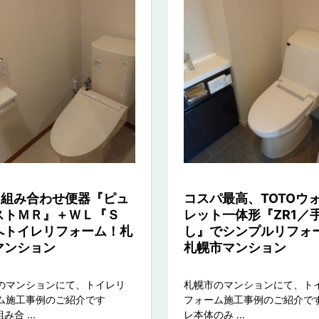
TO組み合わせ便器『ピュ
コスパ最高、TOTOウ
ストＭＲ』＋ＷＬ『Ｓ
レット一体形『ZR1／
へトイレリフォーム！札
し』でシンプルリフォ
マンション
札幌市マンション
のマンションにて、トイレリ
札幌市のマンションにて、ト
ム施工事例のご紹介です
フォーム施工事例のご紹介です
み合 ...
レ本体のみ ...