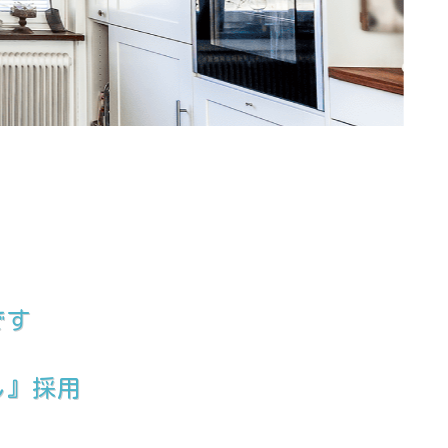
です
し』採用