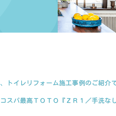
て、トイレリフォーム施工事例のご紹介
、コスパ最高ＴＯＴＯ『ＺＲ１／手洗な