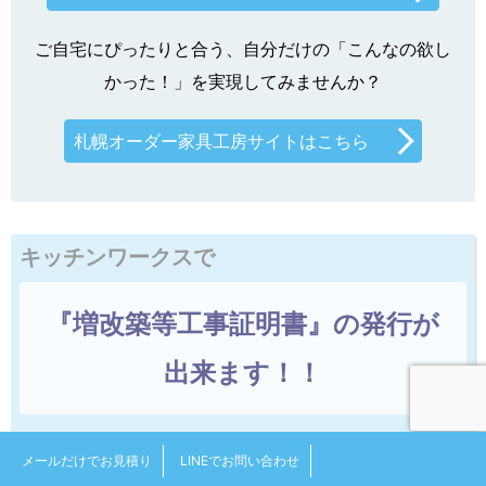
ご自宅にぴったりと合う、自分だけの「こんなの欲し
かった！」を実現してみませんか？
札幌オーダー家具工房サイトはこちら
キッチンワークスで
『増改築等工事証明書』の発行が
出来ます！！
※ リフォーム減税の対象となる工事が、一定の条件を満
メールだけでお見積り
LINEでお問い合わせ
たした上で適切に行われたことを証明する書類です。