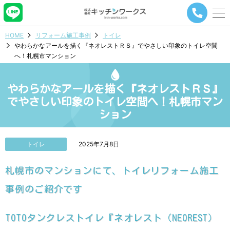
メ
ニ
ュ
HOME
リフォーム施工事例
トイレ
ー
やわらかなアールを描く『ネオレストＲＳ』でやさしい印象のトイレ空間
ナ
へ！札幌市マンション
ビ
ゲ
ー
やわらかなアールを描く『ネオレストＲＳ』
シ
ョ
でやさしい印象のトイレ空間へ！札幌市マン
ン
ション
ボ
タ
ン
トイレ
2025年7月8日
札幌市のマンションにて、トイレリフォーム施工
事例のご紹介です
TOTOタンクレストイレ『ネオレスト（NEOREST）