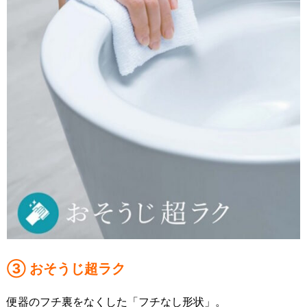
③ おそうじ超ラク
便器のフチ裏をなくした「フチなし形状」。