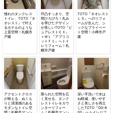
憧れのタンクレス
凹凸すっきり、空
TOTO『ネオレスト
トイレ、TOTO『ネ
間ひろびろ！丸み
ＬＳ』へのリフォ
オレスト』で叶え
を帯びたデザイン
ームが生んだ、シ
るホテルのような
が美しいTOTO『ピ
ックなプライベー
上質空間！札幌市
ュアレストＥＸ』
ト空間！小樽市戸
戸建
＋ＷＬ『アプリコ
建
ットＦ１』へトイ
レリフォーム！札
幌市戸建
アクセントクロス
限られた空間を広
深い手洗いで水は
が映える、ぬくも
く見せる、タンク
ね軽減、使いやす
りと清潔感のある
レストイレ＆カウ
さと美しさを両立
モダンなトイレ空
ンターリフォー
したTOTO『GG-8
間！札幌市マンシ
ム！札幌市マンシ
00』へトイレリフ