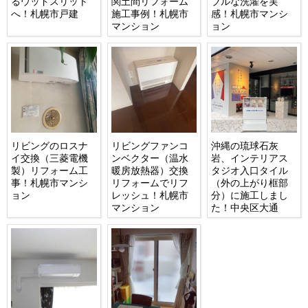
るウッドスリット
関土間リフォーム
ブルな洗濯を実
へ！札幌市戸建
施工事例！札幌市
感！札幌市マンシ
マンション
ョン
リビングのロスナ
リビングファンコ
沖縄の琉球石灰
イ交換（三菱電機
ンベクター（温水
岩、インテリアス
製）リフォーム工
暖房放熱器）交換
タジオ入口タイル
事！札幌市マンシ
リフォームでリフ
（外の上がり框部
ョン
レッシュ！札幌市
分）に施工しまし
マンション
た！中央区大通