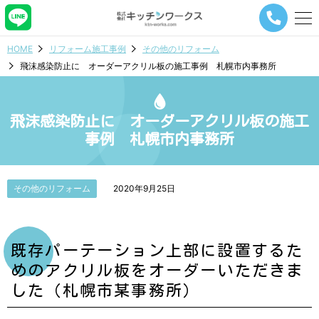
メ
ニ
ュ
HOME
リフォーム施工事例
その他のリフォーム
ー
飛沫感染防止に オーダーアクリル板の施工事例 札幌市内事務所
ナ
ビ
ゲ
ー
飛沫感染防止に オーダーアクリル板の施工
シ
事例 札幌市内事務所
ョ
ン
ボ
タ
その他のリフォーム
2020年9月25日
ン
既存パーテーション上部に設置するた
めのアクリル板をオーダーいただきま
した（札幌市某事務所）