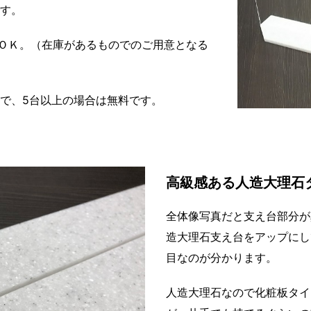
です。
ＯＫ。（在庫があるものでのご用意となる
く）で、5台以上の場合は無料です。
高級感ある人造大理石
全体像写真だと支え台部分が
造大理石支え台をアップにし
目なのが分かります。
人造大理石なので化粧板タイ