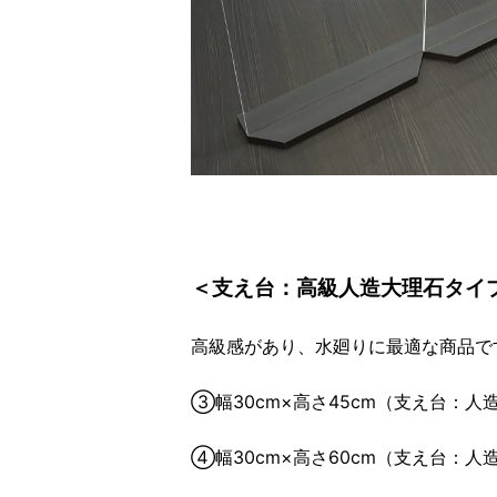
＜支え台：高級人造大理石タイ
高級感があり、水廻りに最適な商品で
③幅30cm×高さ45cm（支え台：人
④幅30cm×高さ60cm（支え台：人