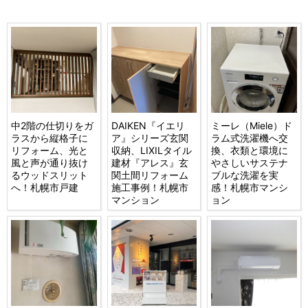
中2階の仕切りをガ
DAIKEN『イエリ
ミーレ（Miele）ド
ラスから縦格子に
ア』シリーズ玄関
ラム式洗濯機へ交
リフォーム、光と
収納、LIXILタイル
換、衣類と環境に
風と声が通り抜け
建材『アレス』玄
やさしいサステナ
るウッドスリット
関土間リフォーム
ブルな洗濯を実
へ！札幌市戸建
施工事例！札幌市
感！札幌市マンシ
マンション
ョン