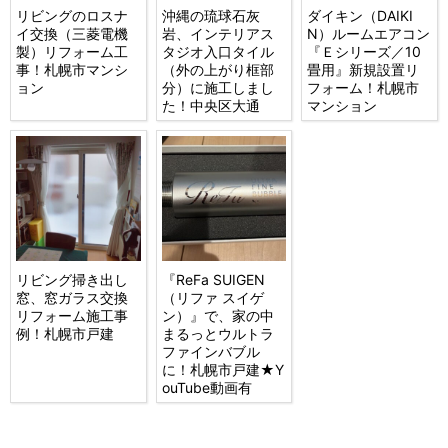
リビングのロスナ
沖縄の琉球石灰
ダイキン（DAIKI
イ交換（三菱電機
岩、インテリアス
N）ルームエアコン
製）リフォーム工
タジオ入口タイル
『Ｅシリーズ／10
事！札幌市マンシ
（外の上がり框部
畳用』新規設置リ
ョン
分）に施工しまし
フォーム！札幌市
た！中央区大通
マンション
リビング掃き出し
『ReFa SUIGEN
窓、窓ガラス交換
（リファ スイゲ
リフォーム施工事
ン）』で、家の中
例！札幌市戸建
まるっとウルトラ
ファインバブル
に！札幌市戸建★Y
ouTube動画有