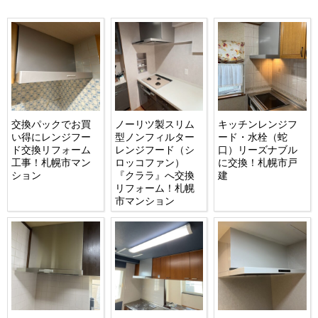
交換パックでお買
ノーリツ製スリム
キッチンレンジフ
い得にレンジフー
型ノンフィルター
ード・水栓（蛇
ド交換リフォーム
レンジフード（シ
口）リーズナブル
工事！札幌市マン
ロッコファン）
に交換！札幌市戸
ション
『クララ』へ交換
建
リフォーム！札幌
市マンション