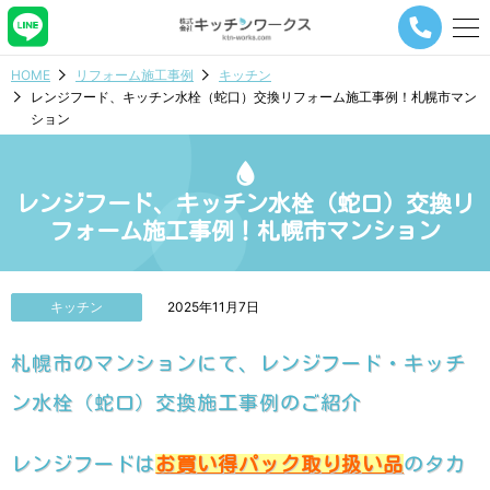
メ
ニ
ュ
HOME
リフォーム施工事例
キッチン
ー
レンジフード、キッチン水栓（蛇口）交換リフォーム施工事例！札幌市マン
ナ
ション
ビ
ゲ
ー
シ
レンジフード、キッチン水栓（蛇口）交換リ
ョ
フォーム施工事例！札幌市マンション
ン
ボ
タ
ン
キッチン
2025年11月7日
札幌市のマンションにて、レンジフード・キッチ
ン水栓（蛇口）交換施工事例のご紹介
レンジフードは
お買い得パック取り扱い品
のタカ