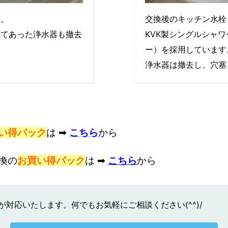
す。
交換後のキッチン水栓
してあった浄水器も撤去
KVK製シングルシャ
ー）を採用しています。
浄水器は撤去し、穴塞
い得パック
は ➡
こちら
から
換の
お買い得パック
は ➡
こちら
から
対応いたします。何でもお気軽にご相談ください(^^)/