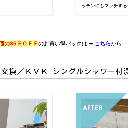
ッチンにもマッチする
価の35％ＯＦＦ
のお買い得パックは ➡
こちら
から
交換／ＫＶＫ シングルシャワー付
AFTER