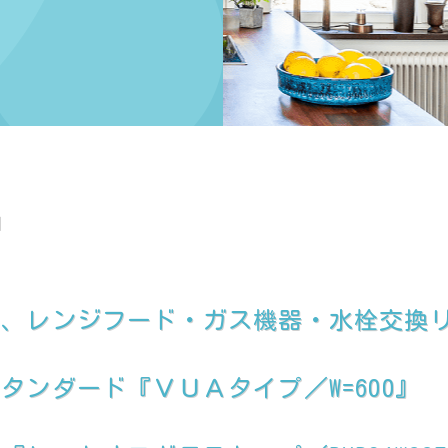
日
て、レンジフード・ガス機器・水栓交換
タンダード『ＶＵＡタイプ／W=600』