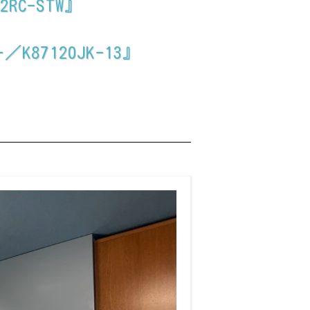
C-STW』
7120JK-13』