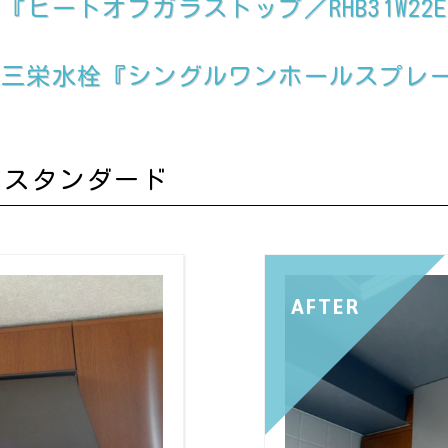
ートオフガラストップ／RHB31W22E2R
栄水栓『シングルワンホールスプレー／K8
ラスタンダード
AFTER