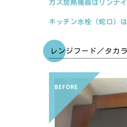
ガス加熱機器はリンナイ『ヒ
キッチン水栓（蛇口）は三
レンジフード／タカ
BEFORE