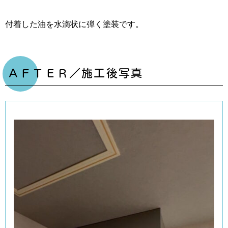
付着した油を水滴状に弾く塗装です。
ＡＦＴＥＲ／施工後写真