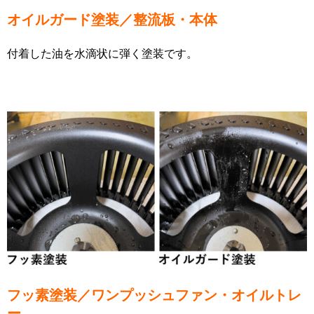
オイルガード塗装／整流板・本体
付着した油を水滴状に弾く塗装です。
フッ素塗装／ワンプッシュファン・オイルトレ
ー