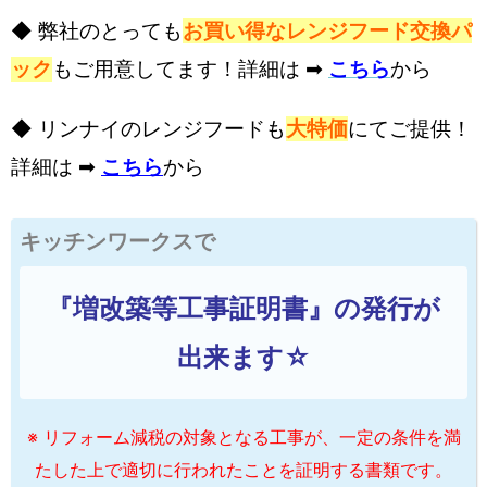
◆ 弊社のとっても
お買い得なレンジフード交換パ
ック
もご用意してます！詳細は ➡
こちら
から
◆ リンナイのレンジフードも
大特価
にてご提供！
詳細は ➡
こちら
から
キッチンワークスで
『増改築等工事証明書』の発行が
出来ます☆
※ リフォーム減税の対象となる工事が、一定の条件を満
たした上で適切に行われたことを証明する書類です。