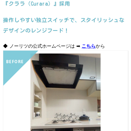
『クララ（Curara）』採用
操作しやすい独立スイッチで、スタイリッシュな
デザインのレンジフード！
◆ ノーリツの公式ホームページは ➡
こちら
から
BEFORE