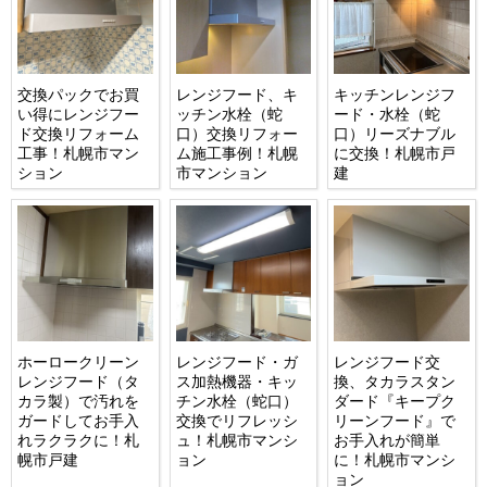
交換パックでお買
レンジフード、キ
キッチンレンジフ
い得にレンジフー
ッチン水栓（蛇
ード・水栓（蛇
ド交換リフォーム
口）交換リフォー
口）リーズナブル
工事！札幌市マン
ム施工事例！札幌
に交換！札幌市戸
ション
市マンション
建
ホーロークリーン
レンジフード・ガ
レンジフード交
レンジフード（タ
ス加熱機器・キッ
換、タカラスタン
カラ製）で汚れを
チン水栓（蛇口）
ダード『キープク
ガードしてお手入
交換でリフレッシ
リーンフード』で
れラクラクに！札
ュ！札幌市マンシ
お手入れが簡単
幌市戸建
ョン
に！札幌市マンシ
ョン