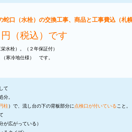
の蛇口（水栓）の交換工事、商品と工事費込（札
０円（税込）です
（三栄水栓）。（２年保証付）
Ｋ（寒冷地仕様） です。
。
して
処分。
円柱
）で、流し台の下の背板部分に
点検口が付いている
こと。
て
分が広がっている）