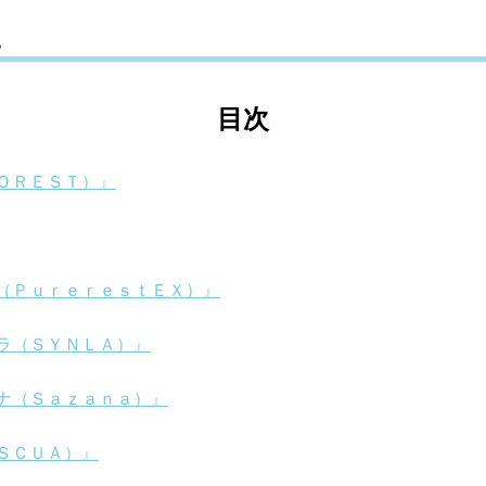
。
目次
ＯＲＥＳＴ）』
（ＰｕｒｅｒｅｓｔＥＸ）』
ラ（ＳＹＮＬＡ）』
ナ（Ｓａｚａｎａ）』
ＳＣＵＡ）』