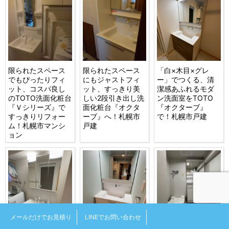
限られたスペース
限られたスペース
「白×木目×グレ
でもぴったりフィ
にもジャストフィ
ー」でつくる、清
ット、コスパ良し
ット、すっきり美
潔感あふれるモダ
のTOTO洗面化粧台
しい2段引き出し洗
ン洗面室をTOTO
『Ｖシリーズ』で
面化粧台『オクタ
『オクターブ』
すっきりリフォー
ーブ』へ！札幌市
で！札幌市戸建
ム！札幌市マンシ
戸建
ョン
メールだけでお見積り
LINEでお問い合わせ
ＴＯＴＯ洗面化粧
TOTO洗面化粧台
TOTOお掃除ラクラ