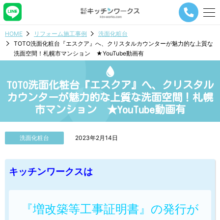
メ
ニ
ュ
HOME
リフォーム施工事例
洗面化粧台
ー
TOTO洗面化粧台『エスクア』へ、クリスタルカウンターが魅力的な上質な
ナ
洗面空間！札幌市マンション ★YouTube動画有
ビ
ゲ
ー
TOTO洗面化粧台『エスクア』へ、クリスタル
シ
ョ
カウンターが魅力的な上質な洗面空間！札幌
ン
市マンション ★YouTube動画有
ボ
タ
ン
洗面化粧台
2023年2月14日
キッチンワークスは
『増改築等工事証明書』の発行が