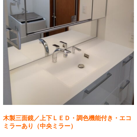
木製三面鏡／上下ＬＥＤ・調色機能付き・エコ
ミラーあり（中央ミラー）