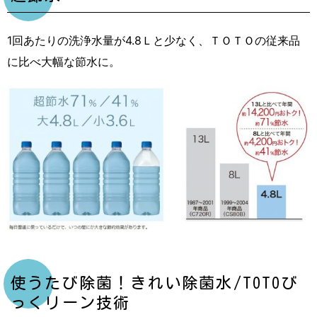
1回あたりの洗浄水量が4.8Ｌと少なく、ＴＯＴＯの従来品
に比べ大幅な節水に。
使うたび除菌！きれい除菌水/TOTOび
っくリーン技術