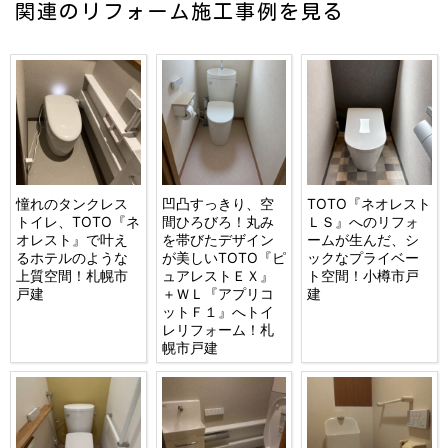
関連のリフォーム施工事例を見る
憧れのタンクレス
凹凸すっきり、空
TOTO『ネオレスト
トイレ、TOTO『ネ
間ひろびろ！丸み
ＬＳ』へのリフォ
オレスト』で叶え
を帯びたデザイン
ームが生んだ、シ
るホテルのような
が美しいTOTO『ピ
ックなプライベー
上質空間！札幌市
ュアレストＥＸ』
ト空間！小樽市戸
戸建
＋ＷＬ『アプリコ
建
ットＦ１』へトイ
レリフォーム！札
幌市戸建