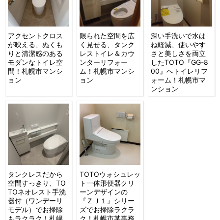
アクセントクロス
限られた空間を広
深い手洗いで水は
が映える、ぬくも
く見せる、タンク
ね軽減、使いやす
りと清潔感のある
レストイレ＆カウ
さと美しさを両立
モダンなトイレ空
ンターリフォー
したTOTO『GG-8
間！札幌市マンシ
ム！札幌市マンシ
00』へトイレリフ
ョン
ョン
ォーム！札幌市マ
ンション
タンクレスだから
TOTOウォシュレッ
空間すっきり、TO
ト一体形便器クリ
TOネオレスト手洗
ーンデザインの
器付（ワンデーリ
『ＺＪ１』シリー
モデル）でお掃除
ズでお掃除ラクラ
もラクラク！札幌
ク！札幌市某事務