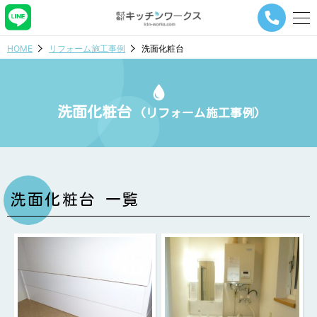
メ
ニ
ュ
HOME
リフォーム施工事例
洗面化粧台
ー
ナ
ビ
ゲ
洗面化粧台
ー
(リフォーム施工事例)
シ
ョ
ン
ボ
タ
ン
洗面化粧台 一覧