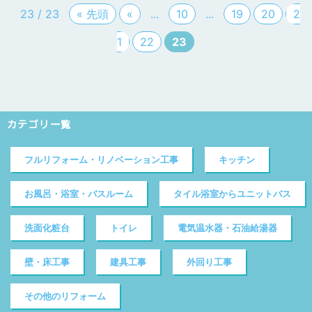
23 / 23
« 先頭
«
...
10
...
19
20
2
1
22
23
カテゴリ一覧
フルリフォーム・リノベーション工事
キッチン
お風呂・浴室・バスルーム
タイル浴室からユニットバス
洗面化粧台
トイレ
電気温水器・石油給湯器
壁・床工事
建具工事
外回り工事
その他のリフォーム