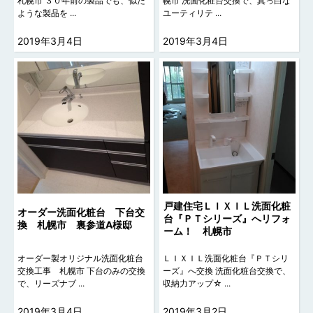
札幌市 ３０年前の製品でも、似た
幌市 洗面化粧台交換で、真っ白な
ような製品を ...
ユーティリテ ...
2019年3月4日
2019年3月4日
戸建住宅ＬＩＸＩＬ洗面化粧
オーダー洗面化粧台 下台交
台『ＰＴシリーズ』へリフォ
換 札幌市 裏参道A様邸
ーム！ 札幌市
オーダー製オリジナル洗面化粧台
ＬＩＸＩＬ洗面化粧台『ＰＴシリ
交換工事 札幌市 下台のみの交換
ーズ』へ交換 洗面化粧台交換で、
で、リーズナブ ...
収納力アップ☆ ...
2019年3月4日
2019年3月2日