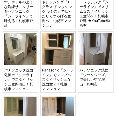
す、ホテルのよう
ドレッシング『Ｌ
ドレッシング『シ
な洗練サニタリー
クラス ドレッシン
ーライン』でスリ
をパナソニック
グ ラシス』でゆっ
ムなスタイリッシ
『シーライン』で
たりくつろげる空
ュ空間へ！札幌市
叶える！札幌市戸
間へ！札幌市マン
戸建 ★YouTube動
建
ション
画有
パナソニック洗面
Panasonic『シーラ
パナソニック洗面
化粧台『シーライ
イン』でシンプル
『ウツクシーズ』
ン』でスタイリッ
スタイリッシュな
で美しい空間演
シュ空間演出！札
洗面空間！札幌市
出！札幌市
幌市マンション
マンション