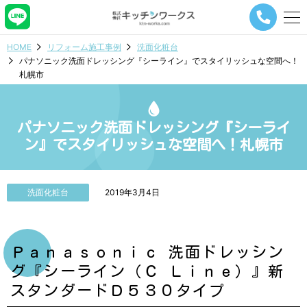
メ
ニ
ュ
HOME
リフォーム施工事例
洗面化粧台
ー
パナソニック洗面ドレッシング『シーライン』でスタイリッシュな空間へ！
ナ
札幌市
ビ
ゲ
ー
シ
パナソニック洗面ドレッシング『シーライ
ョ
ン』でスタイリッシュな空間へ！札幌市
ン
ボ
タ
ン
洗面化粧台
2019年3月4日
Ｐａｎａｓｏｎｉｃ 洗面ドレッシン
グ『シーライン（Ｃ Ｌｉｎｅ）』新
スタンダードＤ５３０タイプ