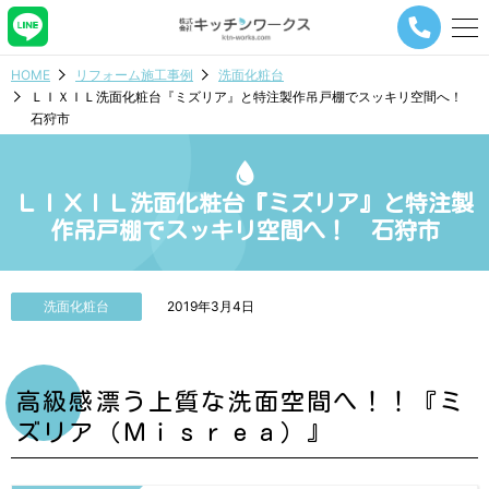
メ
ニ
ュ
HOME
リフォーム施工事例
洗面化粧台
ー
ＬＩＸＩＬ洗面化粧台『ミズリア』と特注製作吊戸棚でスッキリ空間へ！
ナ
石狩市
ビ
ゲ
ー
シ
ＬＩＸＩＬ洗面化粧台『ミズリア』と特注製
ョ
作吊戸棚でスッキリ空間へ！ 石狩市
ン
ボ
タ
ン
洗面化粧台
2019年3月4日
高級感漂う上質な洗面空間へ！！『ミ
ズリア（Ｍｉｓｒｅａ）』