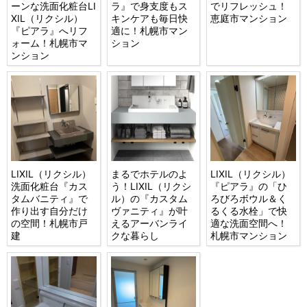
ーンな洗面化粧台LI
ラ』で身支度もス
でリフレッシュ！
XIL（リクシル）
キンケアも毎日快
恵庭市マンション
『ピアラ』へリフ
適に！札幌市マン
ォーム！札幌市マ
ション
ンション
LIXIL（リクシル）
まるでホテルのよ
LIXIL（リクシル）
洗面化粧台『カス
う！LIXIL（リクシ
『ピアラ』の「ひ
タムバニティ』で
ル）の『カスタム
ろびろボウル＆く
作り出す自分だけ
ヴァニティ』が叶
るくる水栓」で快
の空間！札幌市戸
えるアーバンライ
適な洗面空間へ！
建
クな暮らし
札幌市マンション