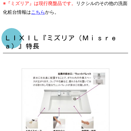
※『ミズリア』は現行廃盤品です。
リクシルのその他の洗面
化粧台情報は
こちら
から。
ＬＩＸＩＬ『ミズリア（Ｍｉｓｒｅ
ａ）』特長