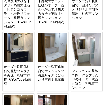
既存洗面天板をイ
下部配管オープン
オーダー洗面化粧
タリア系白大理石
仕様のオーダー洗
台で、自分だけの
『ビアンコカラ
面化粧台で理想の
オリジナル空間を
ラ』へ交換リフォ
カタチを実現！札
演出！札幌市マン
ーム！札幌市マン
幌市マンション
ション
ション ★YouTub
★YouTube動画有
e動画有
オーダー洗面化粧
オーダー洗面化粧
マンションの規格
台で理想のカタチ
台でマンションの
外間口にもぴった
を実現！札幌市戸
特注サイズにぴっ
りのオーダー洗面
建 ★YouTube動画
たり事例！札幌市
化粧台 札幌市マ
有
ンション