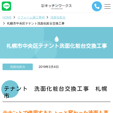
メ
ニ
ュ
HOME
リフォーム施工事例
洗面化粧台
ー
札幌市中央区テナント洗面化粧台交換工事
ナ
ビ
ゲ
ー
シ
札幌市中央区テナント洗面化粧台交換工事
ョ
ン
ボ
タ
洗面化粧台
2019年3月4日
ン
テナント 洗面化粧台交換工事 札幌
市
テナントで使用するちょっと変わった洗面も直