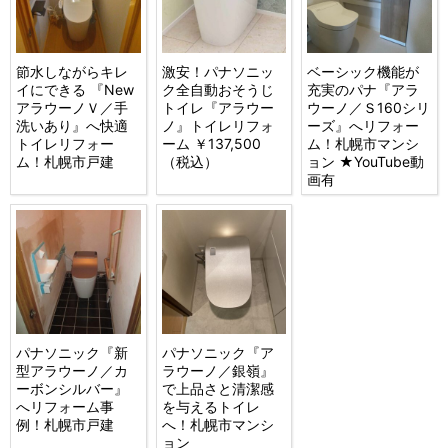
節水しながらキレ
激安！パナソニッ
ベーシック機能が
イにできる 『New
ク全自動おそうじ
充実のパナ『アラ
アラウーノＶ／手
トイレ『アラウー
ウーノ／Ｓ160シリ
洗いあり』へ快適
ノ』トイレリフォ
ーズ』へリフォー
トイレリフォー
ーム ￥137,500
ム！札幌市マンシ
ム！札幌市戸建
（税込）
ョン ★YouTube動
画有
パナソニック『新
パナソニック『ア
型アラウーノ／カ
ラウーノ／銀嶺』
ーボンシルバー』
で上品さと清潔感
へリフォーム事
を与えるトイレ
例！札幌市戸建
へ！札幌市マンシ
ョン