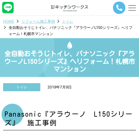
メ
ニ
ュ
HOME
リフォーム施工事例
トイレ
ー
全自動おそうじトイレ、パナソニック『アラウーノL150シリーズ』へリフ
ナ
ォーム！札幌市マンション
ビ
ゲ
ー
全自動おそうじトイレ、パナソニック『アラ
シ
ョ
ウーノL150シリーズ』へリフォーム！札幌市
ン
マンション
ボ
タ
ン
トイレ
2019年7月9日
Panasonic『アラウーノ L150シリー
ズ』 施工事例