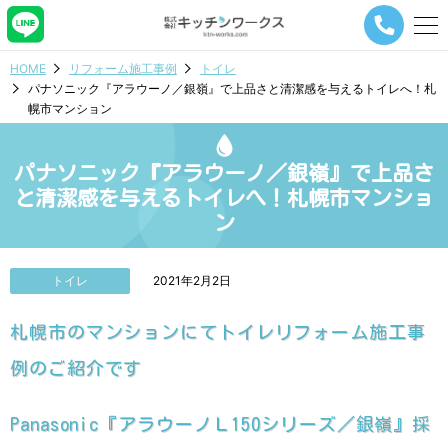
メ
ニ
ュ
HOME
リフォーム施工事例
トイレ
ー
パナソニック『アラウーノ／銀嶺』で上品さと清潔感を与えるトイレへ！札
ナ
幌市マンション
ビ
ゲ
ー
パナソニック『アラウーノ／銀嶺』で上品さ
シ
ョ
と清潔感を与えるトイレへ！札幌市マンショ
ン
ン
ボ
タ
ン
トイレ
2021年2月2日
札幌市のマンションにてトイレリフォーム施工事
例のご紹介です
Panasonic『アラウーノＬ150シリーズ／銀嶺』採