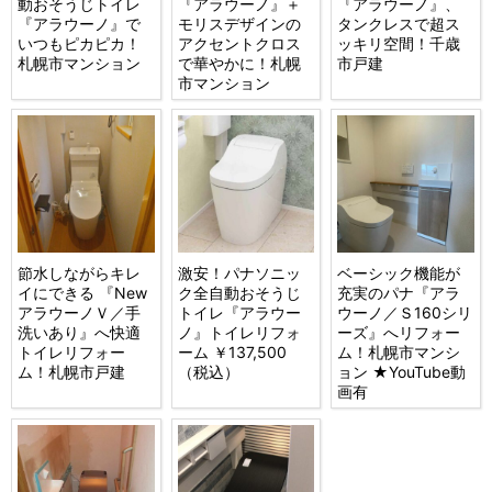
動おそうじトイレ
『アラウーノ』＋
『アラウーノ』、
『アラウーノ』で
モリスデザインの
タンクレスで超ス
いつもピカピカ！
アクセントクロス
ッキリ空間！千歳
札幌市マンション
で華やかに！札幌
市戸建
市マンション
節水しながらキレ
激安！パナソニッ
ベーシック機能が
イにできる 『New
ク全自動おそうじ
充実のパナ『アラ
アラウーノＶ／手
トイレ『アラウー
ウーノ／Ｓ160シリ
洗いあり』へ快適
ノ』トイレリフォ
ーズ』へリフォー
トイレリフォー
ーム ￥137,500
ム！札幌市マンシ
ム！札幌市戸建
（税込）
ョン ★YouTube動
画有