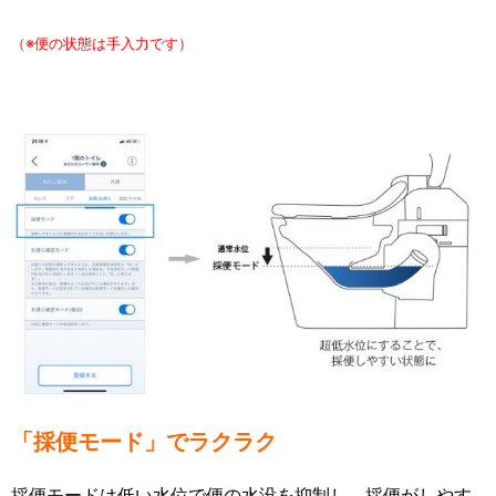
（※便の状態は手入力です）
「採便モード」でラクラク
採便モードは低い水位で便の水没を抑制し、採便がしやす