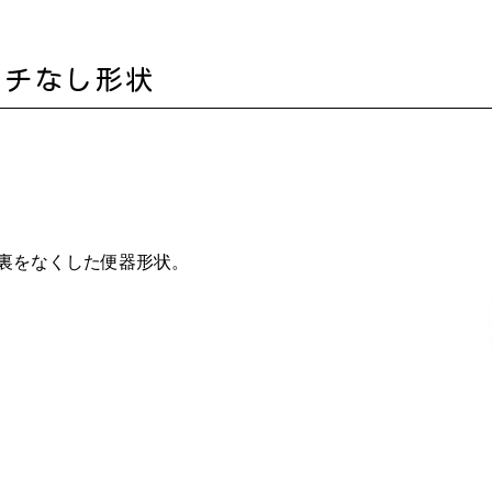
フチなし形状
裏をなくした便器形状。