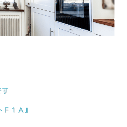
です
トＦ１Ａ』