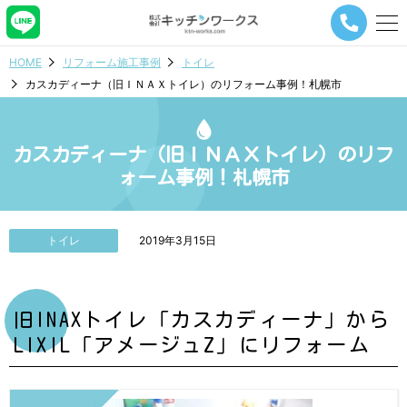
メ
ニ
ュ
HOME
リフォーム施工事例
トイレ
ー
カスカディーナ（旧ＩＮＡＸトイレ）のリフォーム事例！札幌市
ナ
ビ
ゲ
ー
カスカディーナ（旧ＩＮＡＸトイレ）のリフ
シ
ォーム事例！札幌市
ョ
ン
ボ
タ
トイレ
2019年3月15日
ン
旧INAXトイレ「カスカディーナ」から
LIXIL「アメージュZ」にリフォーム