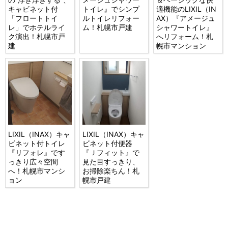
キャビネット付
トイレ』でシンプ
適機能のLIXIL（IN
「フロートトイ
ルトイレリフォー
AX）『アメージュ
レ」でホテルライ
ム！札幌市戸建
シャワートイレ』
ク演出！札幌市戸
へリフォーム！札
建
幌市マンション
LIXIL（INAX）キャ
LIXIL（INAX）キャ
ビネット付トイレ
ビネット付便器
『リフォレ』です
『Ｊフィット』で
っきり広々空間
見た目すっきり、
へ！札幌市マンシ
お掃除楽ちん！札
ョン
幌市戸建