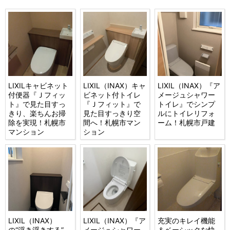
LIXILキャビネット
LIXIL（INAX）キャ
LIXIL（INAX）『ア
付便器『Ｊフィッ
ビネット付トイレ
メージュシャワー
ト』で見た目すっ
『Ｊフィット』で
トイレ』でシンプ
きり、楽ちんお掃
見た目すっきり空
ルにトイレリフォ
除を実現！札幌市
間へ！札幌市マン
ーム！札幌市戸建
マンション
ション
LIXIL（INAX）
LIXIL（INAX）『ア
充実のキレイ機能
の“浮き浮きする”、
メージュシャワー
＆ベーシックな快