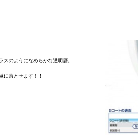
ト
ラスのようになめらかな透明層。
単に落とせます！！