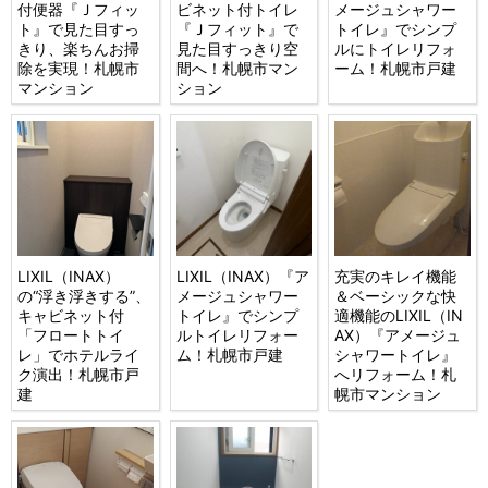
付便器『Ｊフィッ
ビネット付トイレ
メージュシャワー
ト』で見た目すっ
『Ｊフィット』で
トイレ』でシンプ
きり、楽ちんお掃
見た目すっきり空
ルにトイレリフォ
除を実現！札幌市
間へ！札幌市マン
ーム！札幌市戸建
マンション
ション
LIXIL（INAX）
LIXIL（INAX）『ア
充実のキレイ機能
の“浮き浮きする”、
メージュシャワー
＆ベーシックな快
キャビネット付
トイレ』でシンプ
適機能のLIXIL（IN
「フロートトイ
ルトイレリフォー
AX）『アメージュ
レ」でホテルライ
ム！札幌市戸建
シャワートイレ』
ク演出！札幌市戸
へリフォーム！札
建
幌市マンション