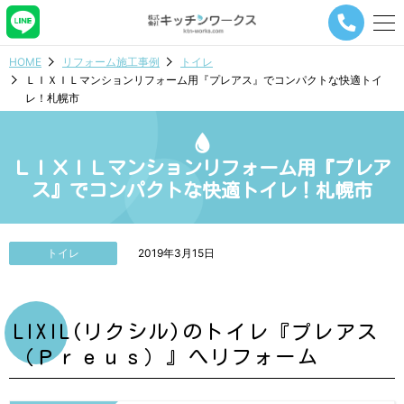
メ
ニ
ュ
HOME
リフォーム施工事例
トイレ
ー
ＬＩＸＩＬマンションリフォーム用『プレアス』でコンパクトな快適トイ
ナ
レ！札幌市
ビ
ゲ
ー
シ
ＬＩＸＩＬマンションリフォーム用『プレア
ョ
ス』でコンパクトな快適トイレ！札幌市
ン
ボ
タ
ン
トイレ
2019年3月15日
LIXIL(リクシル)のトイレ『プレアス
（Ｐｒｅｕｓ）』へリフォーム