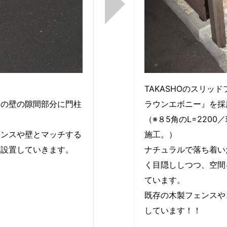
。
TAKASHOのスリッ
トの壁の隙間部分に門柱
ラウンエボニー』を採
。
（※８5角のL=220
ェンスや壁とマッチする
施工。）
て設置していきます。
ナチュラルで落ち着い
く目隠ししつつ、空間
ています。
既存の木製フェンスや
しています！！