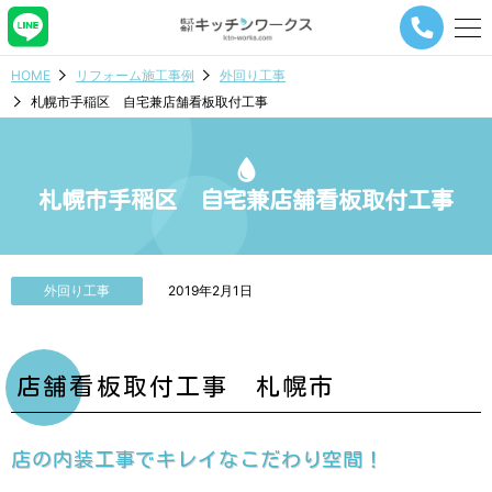
メ
ニ
ュ
HOME
リフォーム施工事例
外回り工事
ー
札幌市手稲区 自宅兼店舗看板取付工事
ナ
ビ
ゲ
ー
シ
札幌市手稲区 自宅兼店舗看板取付工事
ョ
ン
ボ
タ
外回り工事
2019年2月1日
ン
店舗看板取付工事 札幌市
店の内装工事でキレイなこだわり空間！