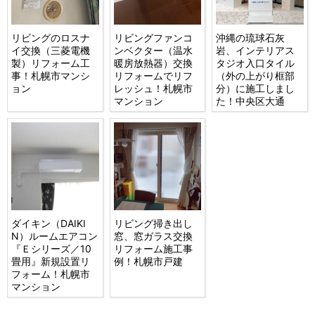
リビングのロスナ
リビングファンコ
沖縄の琉球石灰
イ交換（三菱電機
ンベクター（温水
岩、インテリアス
製）リフォーム工
暖房放熱器）交換
タジオ入口タイル
事！札幌市マンシ
リフォームでリフ
（外の上がり框部
ョン
レッシュ！札幌市
分）に施工しまし
マンション
た！中央区大通
ダイキン（DAIKI
リビング掃き出し
N）ルームエアコン
窓、窓ガラス交換
『Ｅシリーズ／10
リフォーム施工事
畳用』新規設置リ
例！札幌市戸建
フォーム！札幌市
マンション