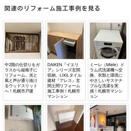
関連のリフォーム施工事例を見る
中2階の仕切りをガ
DAIKEN『イエリ
ミーレ（Miele）ド
ラスから縦格子に
ア』シリーズ玄関
ラム式洗濯機へ交
リフォーム、光と
収納、LIXILタイル
換、衣類と環境に
風と声が通り抜け
建材『アレス』玄
やさしいサステナ
るウッドスリット
関土間リフォーム
ブルな洗濯を実
へ！札幌市戸建
施工事例！札幌市
感！札幌市マンシ
マンション
ョン