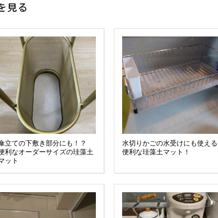
を見る
傘立ての下敷き部分にも！？
水切りかごの水受けにも使える
便利なオーダーサイズの珪藻土
便利な珪藻土マット！
マット