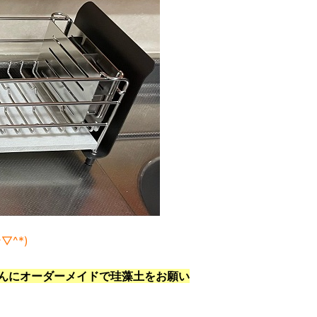
^▽^*)
んにオーダーメイドで珪藻土をお願い