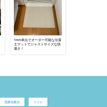
1mm単位でオーダー可能な珪藻
土マットでジャストサイズな快
適さ！
洗面化粧台
トイレ