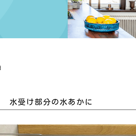
日
ク 水受け部分の水あかに