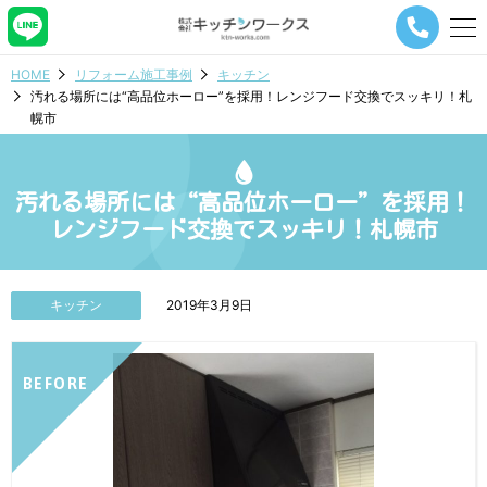
メ
ニ
ュ
HOME
リフォーム施工事例
キッチン
ー
汚れる場所には“高品位ホーロー”を採用！レンジフード交換でスッキリ！札
ナ
幌市
ビ
ゲ
ー
シ
汚れる場所には“高品位ホーロー”を採用！
ョ
レンジフード交換でスッキリ！札幌市
ン
ボ
タ
ン
キッチン
2019年3月9日
BEFORE