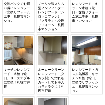
交換パックでお買
ノーリツ製スリム
レンジフード、キ
い得にレンジフー
型ノンフィルター
ッチン水栓（蛇
ド交換リフォーム
レンジフード（シ
口）交換リフォー
工事！札幌市マン
ロッコファン）
ム施工事例！札幌
ション
『クララ』へ交換
市マンション
リフォーム！札幌
市マンション
キッチンレンジフ
ホーロークリーン
レンジフード・ガ
ード・水栓（蛇
レンジフード（タ
ス加熱機器・キッ
口）リーズナブル
カラ製）で汚れを
チン水栓（蛇口）
に交換！札幌市戸
ガードしてお手入
交換でリフレッシ
建
れラクラクに！札
ュ！札幌市マンシ
幌市戸建
ョン