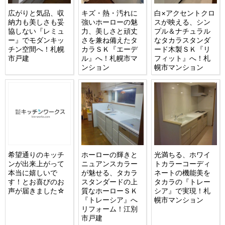
広がりと気品、収
キズ・熱・汚れに
白×アクセントクロ
納力も美しさも妥
強いホーローの魅
スが映える、シン
協しない『レミュ
力、美しさと頑丈
プル＆ナチュラル
ー』でモダンキッ
さを兼ね備えたタ
なタカラスタンダ
チン空間へ！札幌
カラＳＫ『エーデ
ード木製ＳＫ『リ
市戸建
ル』へ！札幌市マ
フィット』へ！札
ンション
幌市マンション
希望通りのキッチ
ホーローの輝きと
光満ちる、ホワイ
ンが出来上がって
ニュアンスカラー
トカラーコーディ
本当に嬉しいで
が魅せる、タカラ
ネートの機能美を
す！とお喜びのお
スタンダードの上
タカラの『トレー
声が届きました☆
質なホーローＳＫ
シア』で実現！札
『トレーシア』へ
幌市マンション
リフォーム！江別
市戸建