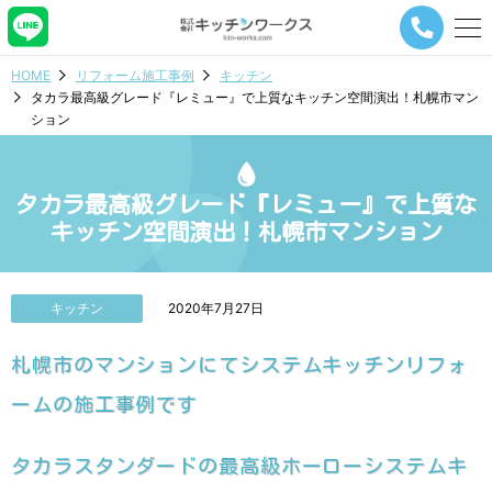
メ
ニ
ュ
HOME
リフォーム施工事例
キッチン
ー
タカラ最高級グレード『レミュー』で上質なキッチン空間演出！札幌市マン
ナ
ション
ビ
ゲ
ー
シ
タカラ最高級グレード『レミュー』で上質な
ョ
キッチン空間演出！札幌市マンション
ン
ボ
タ
ン
キッチン
2020年7月27日
札幌市のマンションにてシステムキッチンリフォ
ームの施工事例です
タカラスタンダードの最高級ホーローシステムキ