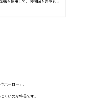
燥機も採用して、お掃除も家事もラ
品位ホーロー」。
きにくいのが特長です。