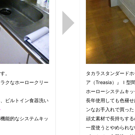
です。
タカラスタンダードホ
クラクなホーロークリー
ア（Treasia）』Ｉ型
ホーローシステムキッ
つ、ビルトイン食器洗い
長年使用しても色褪せ
♪
ンなお手入れで買った
い機能的なシステムキッ
頑丈素材で長持ちする
一度使うとやめられな