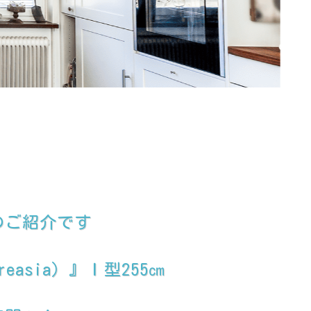
のご紹介です
sia）』Ｉ型255㎝