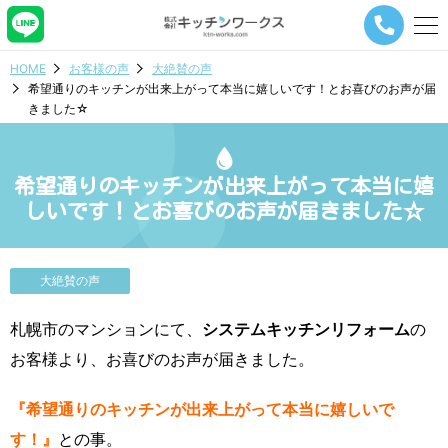
メ
ニ
ュ
HOME
お客様の声
大絶賛の声
ー
希望通りのキッチンが出来上がって本当に嬉しいです！とお喜びのお声が届
ナ
きました☆
ビ
ゲ
ー
シ
希望通りのキッチンが出来上がって本当に嬉
ョ
しいです！とお喜びのお声が届きました☆
ン
ボ
タ
ン
大絶賛の声
札幌市のマンションにて、
システムキッチンリフォーム
の
お客様より、お喜びのお声が届きました。
『希望通りのキッチンが出来上がって本当に嬉しいで
す！』
との事。